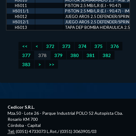
HS010
MOTOR SEMIARMADO 2.5 - M.B. SPRINT
HS011
PISTON 2.5 MB/L.R (E.I - 90.47)
HS011/1
PISTON 2.5 MB/L.R (E.I - 90.47) - IM
HS012
JUEGO AROS 2.5 DEFENDER/SPRINTER
HS012/1
JUEGO AROS 2.5 DEFENDER/SPRINTER
HS013
TAPA DEP BOMBA HIDRAULICA 2.5 SP
<<
<
372
373
374
375
376
377
378
379
380
381
382
383
>
>>
Cedicor S.R.L.
Mza.50 - Lote 26 - Parque Industrial POLO 52 Autopista Cba.
Rosario KM 700
Córdoba - Capital
Tel:
(0351) 4733073 L.Rot./ (0351) 3063901/03