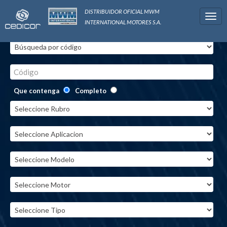
DISTRIBUIDOR OFICIAL MWM
Togg
INTERNATIONAL MOTORES S.A.
navi
Código
Que contenga
Completo