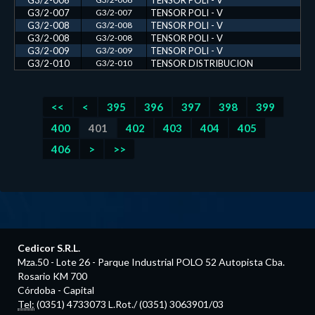
G3/2-006
TENSOR POLI - V
G3/2-007
G3/2-007
TENSOR POLI - V
G3/2-008
G3/2-008
TENSOR POLI - V
G3/2-008
G3/2-008
TENSOR POLI - V
G3/2-009
G3/2-009
TENSOR POLI - V
G3/2-010
G3/2-010
TENSOR DISTRIBUCION
<<
<
395
396
397
398
399
400
401
402
403
404
405
406
>
>>
Cedicor S.R.L.
Mza.50 - Lote 26 - Parque Industrial POLO 52 Autopista Cba.
Rosario KM 700
Córdoba - Capital
Tel:
(0351) 4733073 L.Rot./ (0351) 3063901/03